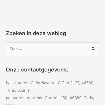
Zoeken in deze weblog
Z
o
e
Onze contactgegevens:
k
n
fysiek adres: Ca
ña Navarro, C.T. N 2, 27, 46389,
a
Turis, Spanje
a
postadres: Apartado Correos 159, 46389, Turis,
r