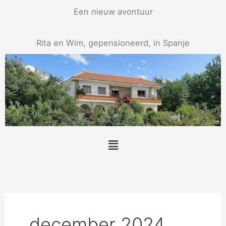
Ga
Een nieuw avontuur
naar
de
Rita en Wim, gepensioneerd, in Spanje
inhoud
Menu
december 2024